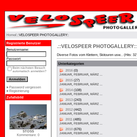
Home
/.::VELOSPEER PHOTOGALLERY::
Registrierte Benutzer
.::VELOSPEER PHOTOGALLERY::
Benutzername:
Diverse Fotos vom Klettern, Skitouren usw... (Hits: 3
Passwort:
Unterkategorien
Beim nächsten Besuch
2016
(0)
automatisch anmelden?
,
,
...
JANUAR
FEBRUAR
MÄRZ
2015
(27)
,
,
...
JANUAR
FEBRUAR
MÄRZ
»
Password vergessen
2014
(108)
»
Registrierung
,
,
...
JANUAR
FEBRUAR
MÄRZ
Zufallsbild
2013
(243)
,
,
...
JANUAR
FEBRUAR
MÄRZ
2012
(442)
,
,
...
JANUAR
FEBRUAR
MÄRZ
2011
(485)
,
,
...
JANUAR
FEBRUAR
MÄRZ
2010
(676)
STOSS
,
,
...
JANUAR
FEBRUAR
MÄRZ
Kommentare: 0