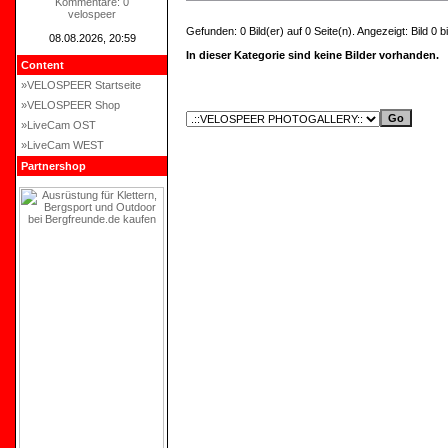
Kommentare: 0
velospeer
Gefunden: 0 Bild(er) auf 0 Seite(n). Angezeigt: Bild 0 bi
08.08.2026, 20:59
In dieser Kategorie sind keine Bilder vorhanden.
Content
»VELOSPEER Startseite
»VELOSPEER Shop
»LiveCam OST
»LiveCam WEST
Partnershop