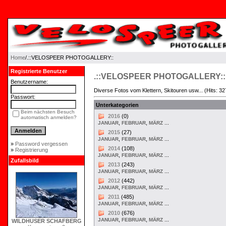
Home
/.::VELOSPEER PHOTOGALLERY::
Registrierte Benutzer
.::VELOSPEER PHOTOGALLERY::
Benutzername:
Diverse Fotos vom Klettern, Skitouren usw... (Hits: 3
Passwort:
Unterkategorien
Beim nächsten Besuch
2016
(0)
automatisch anmelden?
,
,
...
JANUAR
FEBRUAR
MÄRZ
2015
(27)
,
,
...
JANUAR
FEBRUAR
MÄRZ
»
Password vergessen
2014
(108)
»
Registrierung
,
,
...
JANUAR
FEBRUAR
MÄRZ
Zufallsbild
2013
(243)
,
,
...
JANUAR
FEBRUAR
MÄRZ
2012
(442)
,
,
...
JANUAR
FEBRUAR
MÄRZ
2011
(485)
,
,
...
JANUAR
FEBRUAR
MÄRZ
2010
(676)
,
,
...
JANUAR
FEBRUAR
MÄRZ
WILDHUSER SCHAFBERG