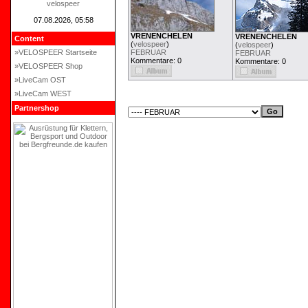
velospeer
07.08.2026, 05:58
VRENENCHELEN
VRENENCHELEN
Content
(
velospeer
)
(
velospeer
)
»VELOSPEER Startseite
FEBRUAR
FEBRUAR
Kommentare: 0
Kommentare: 0
»VELOSPEER Shop
»LiveCam OST
»LiveCam WEST
Partnershop