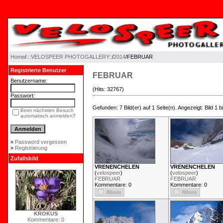
Home
/
.::VELOSPEER PHOTOGALLERY::
/
2014
/FEBRUAR
Registrierte Benutzer
FEBRUAR
Benutzername:
(Hits: 32767)
Passwort:
Gefunden: 7 Bild(er) auf 1 Seite(n). Angezeigt: Bild 1 bi
Beim nächsten Besuch
automatisch anmelden?
»
Password vergessen
»
Registrierung
Zufallsbild
VRENENCHELEN
VRENENCHELEN
(
velospeer
)
(
velospeer
)
FEBRUAR
FEBRUAR
Kommentare: 0
Kommentare: 0
KROKUS
Kommentare: 0