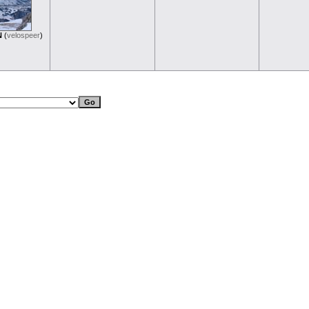
N
(
velospeer
)