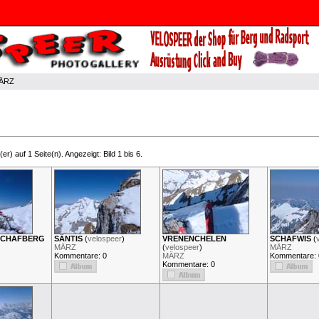
ÄRZ
er) auf 1 Seite(n). Angezeigt: Bild 1 bis 6.
SCHAFBERG
SÄNTIS
(
velospeer
)
VRENENCHELEN
SCHAFWIS
(
MÄRZ
(
velospeer
)
MÄRZ
Kommentare: 0
MÄRZ
Kommentare: 
Kommentare: 0