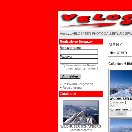
Home
/
.::VELOSPEER PHOTOGALLERY::
/
2015
/M
Registrierte Benutzer
MÄRZ
Benutzername:
(Hits: 32767)
Passwort:
Gefunden: 6 Bild(
Beim nächsten Besuch
automatisch anmelden?
»
Password vergessen
»
Registrierung
Zufallsbild
WILDHUSER 
(
velospeer
)
MÄRZ
Kommentare: 0
WILDHUSER SCHAFBERG
Kommentare: 0