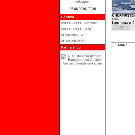
velospeer
06.08.2026, 22:28
CHURFIRSTE
Content
MÄRZ
Kommentare: 0
»VELOSPEER Startseite
»VELOSPEER Shop
»LiveCam OST
»LiveCam WEST
Partnershop