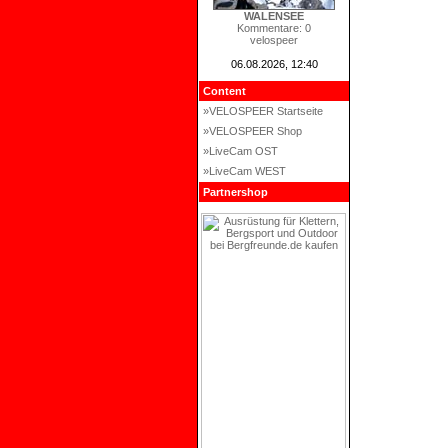
WALENSEE
Kommentare: 0
velospeer
06.08.2026, 12:40
Content
»VELOSPEER Startseite
»VELOSPEER Shop
»LiveCam OST
»LiveCam WEST
Partnershop