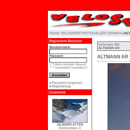
Home
/
.::VELOSPEER PHOTOGALLERY::
/
2004
/
JULI
/AL
Registrierte Benutzer
Vorheriges Bild:
Benutzername:
ALTMANN AR
Passwort:
ALTMANN AR
Beim nächsten Besuch
automatisch anmelden?
»
Password vergessen
»
Registrierung
Zufallsbild
SILBERPLATTEN
Kommentare: 0