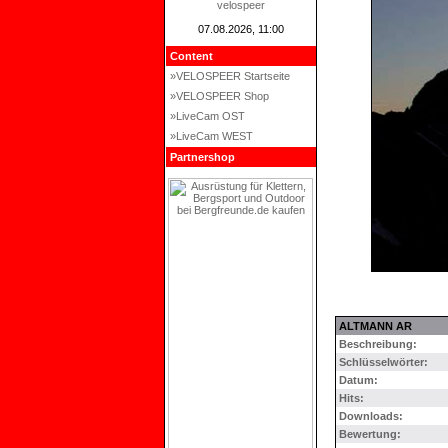
velospeer
07.08.2026, 11:00
Content
»VELOSPEER Startseite
»VELOSPEER Shop
»LiveCam OST
»LiveCam WEST
Partnershop
ALTMANN AR
Beschreibung:
Schlüsselwörter:
Datum:
Hits:
Downloads:
Bewertung: