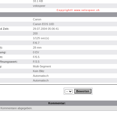
33.1 KB
velospeer
Copyright© www.velospeer.ch
Canon
Canon EOS 10D
 Zeit:
29.07.2004 05:06:41
200
1/125 sec(s)
F/6.7
):
28 mm
ung:
0 EV
t:
F/5.5
ffnungswert:
F/3.5
g:
Multi-Segment
Kein Blitz
Automatisch
Automatisch
Kommentar:
e Kommentare abgegeben.