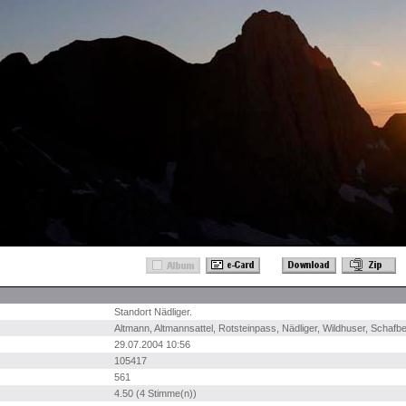
Standort Nädliger.
Altmann
,
Altmannsattel
,
Rotsteinpass
,
Nädliger
,
Wildhuser
,
Schafbe
29.07.2004 10:56
105417
561
4.50 (4 Stimme(n))