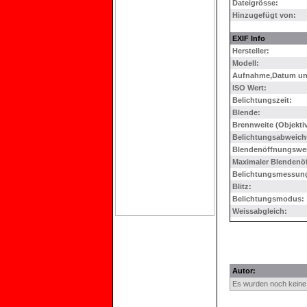
Dateigrösse:
Hinzugefügt von:
EXIF Info
Hersteller:
Modell:
Aufnahme,Datum und
ISO Wert:
Belichtungszeit:
Blende:
Brennweite (Objektiv
Belichtungsabweich
Blendenöffnungswer
Maximaler Blendenö
Belichtungsmessun
Blitz:
Belichtungsmodus:
Weissabgleich:
Autor:
Es wurden noch kein