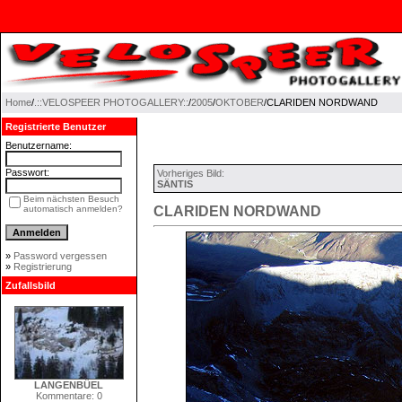
Home
/
.::VELOSPEER PHOTOGALLERY::
/
2005
/
OKTOBER
/CLARIDEN NORDWAND
Registrierte Benutzer
Benutzername:
Passwort:
Vorheriges Bild:
SÄNTIS
Beim nächsten Besuch
automatisch anmelden?
CLARIDEN NORDWAND
»
Password vergessen
»
Registrierung
Zufallsbild
LANGENBÜEL
Kommentare: 0