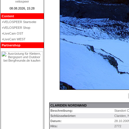
velospeer
08.08.2026, 15:28
Content
»VELOSPEER Startseite
»VELOSPEER Shop
»LiveCam OST
»LiveCam WEST
Partnershop
CLARIDEN NORDWAND
Beschreibung:
Standort 
Schlüsselwörter:
Clariden
,
Datum:
28.10.200
Hits:
2772