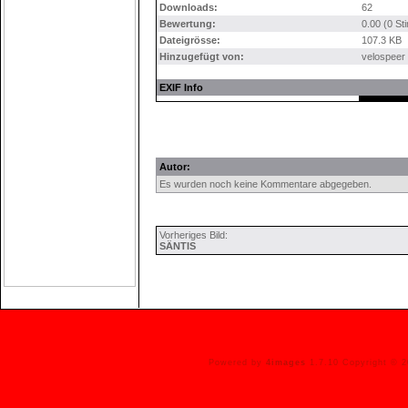
Downloads:
62
Bewertung:
0.00 (0 St
Dateigrösse:
107.3 KB
Hinzugefügt von:
velospeer
EXIF Info
Autor:
Es wurden noch keine Kommentare abgegeben.
Vorheriges Bild:
SÄNTIS
Powered by
4images
1.7.10 Copyright © 