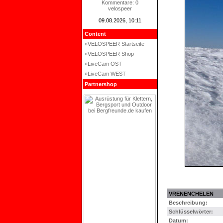
Kommentare: 0
velospeer
09.08.2026, 10:11
Content
»VELOSPEER Startseite
»VELOSPEER Shop
»LiveCam OST
»LiveCam WEST
Partnershop
VRENENCHELEN
Beschreibung:
Schlüsselwörter:
Datum: