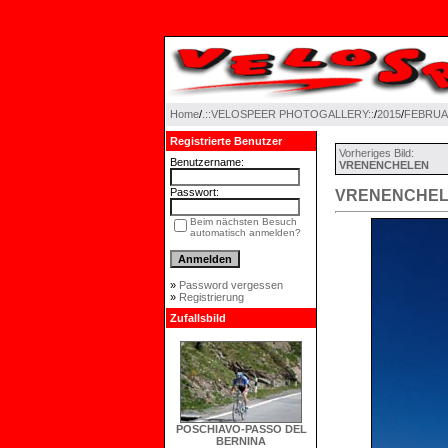
Home
/
.::VELOSPEER PHOTOGALLERY::
/
2015
/
FEBRU
Registrierte Benutzer
Vorheriges Bild:
Benutzername:
VRENENCHELEN
Passwort:
VRENENCHE
Beim nächsten Besuch
automatisch anmelden?
»
Password vergessen
»
Registrierung
Zufallsbild
POSCHIAVO-PASSO DEL
BERNINA