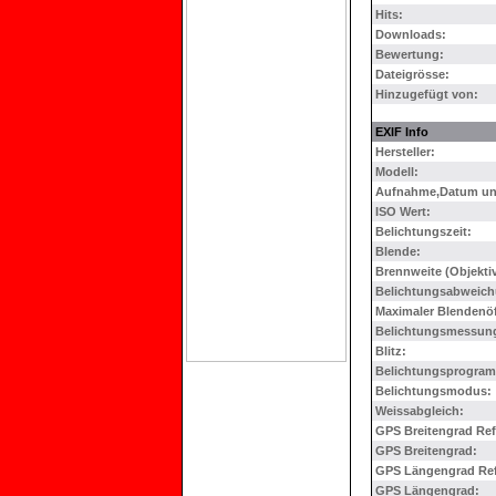
Hits:
Downloads:
Bewertung:
Dateigrösse:
Hinzugefügt von:
EXIF Info
Hersteller:
Modell:
Aufnahme,Datum und
ISO Wert:
Belichtungszeit:
Blende:
Brennweite (Objektiv
Belichtungsabweich
Maximaler Blendenö
Belichtungsmessun
Blitz:
Belichtungsprogra
Belichtungsmodus:
Weissabgleich:
GPS Breitengrad Ref
GPS Breitengrad:
GPS Längengrad Ref
GPS Längengrad: