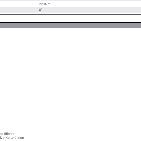
2204 m
0°
te öffnen
Live Karte öffnen