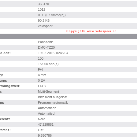
365170
1012
0.00 (0 Stimme(n))
90.2 KB
velospeer
Copyright© www.velospeer.ch
Panasonic
DMC-TZ20
 Zeit:
19.02.2015 16:45:04
100
1/2000 sec(s)
F/4
):
4 mm
ung:
0 EV
ffnungswert:
F/3.3
g:
Multi-Segment
Blitz nicht ausgelöst
mm:
Programmautomatik
Automatisch
Automatisch
erenz:
Nord
47.229881
erenz:
Ost
9.350786