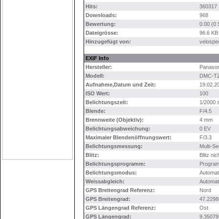
Hits:
360317
Downloads:
968
Bewertung:
0.00 (0
Dateigrösse:
96.6 KB
Hinzugefügt von:
velospe
EXIF Info
Hersteller:
Panason
Modell:
DMC-T
Aufnahme,Datum und Zeit:
19.02.2
ISO Wert:
100
Belichtungszeit:
1/2000 
Blende:
F/4.5
Brennweite (Objektiv):
4 mm
Belichtungsabweichung:
0 EV
Maximaler Blendenöffnungswert:
F/3.3
Belichtungsmessung:
Multi-S
Blitz:
Blitz ni
Belichtungsprogramm:
Progra
Belichtungsmodus:
Automat
Weissabgleich:
Automat
GPS Breitengrad Referenz:
Nord
GPS Breitengrad:
47.2298
GPS Längengrad Referenz:
Ost
GPS Längengrad:
9.35078