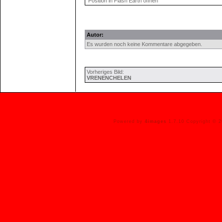
Position in Flash Earth öffnen
Autor:
Es wurden noch keine Kommentare abgegeben.
Vorheriges Bild:
VRENENCHELEN
Powered by
4images
1.7.10 Copyright © 