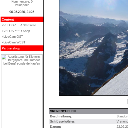
Kommentare: 0
velospeer
06.08.2026, 21:28
Content
»VELOSPEER Startseite
»VELOSPEER Shop
»LiveCam OST
»LiveCam WEST
Partnershop
VRENENCHELEN
Beschreibung:
Standor
Schlüsselwörter:
Vrenenc
Datum:
22.02.2