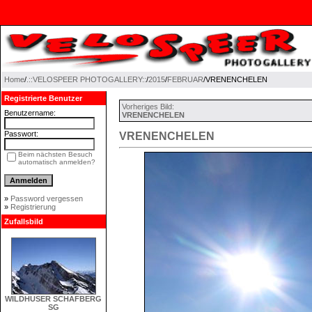
Home
/
.::VELOSPEER PHOTOGALLERY::
/
2015
/
FEBRUAR
/VRENENCHELEN
Registrierte Benutzer
Vorheriges Bild:
Benutzername:
VRENENCHELEN
Passwort:
VRENENCHELEN
Beim nächsten Besuch
automatisch anmelden?
»
Password vergessen
»
Registrierung
Zufallsbild
WILDHUSER SCHAFBERG
SG