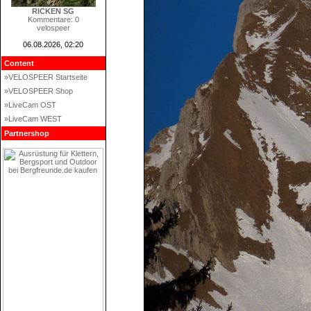
RICKEN SG
Kommentare: 0
velospeer
06.08.2026, 02:20
Content
»VELOSPEER Startseite
»VELOSPEER Shop
»LiveCam OST
»LiveCam WEST
Partnershop