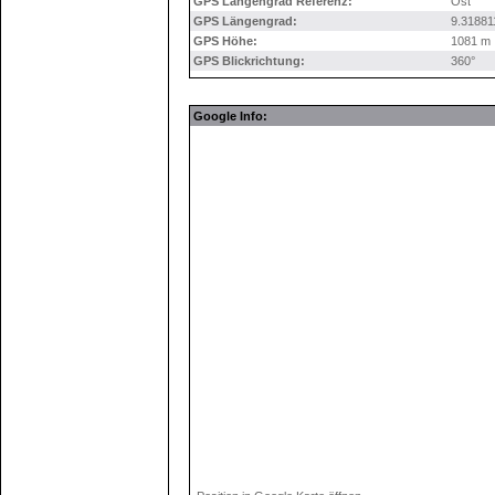
GPS Längengrad Referenz:
Ost
GPS Längengrad:
9.31881
GPS Höhe:
1081 m
GPS Blickrichtung:
360°
Google Info: