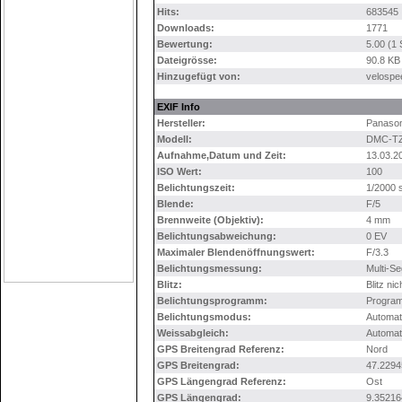
Hits:
683545
Downloads:
1771
Bewertung:
5.00 (1
Dateigrösse:
90.8 KB
Hinzugefügt von:
velospe
EXIF Info
Hersteller:
Panason
Modell:
DMC-T
Aufnahme,Datum und Zeit:
13.03.2
ISO Wert:
100
Belichtungszeit:
1/2000 
Blende:
F/5
Brennweite (Objektiv):
4 mm
Belichtungsabweichung:
0 EV
Maximaler Blendenöffnungswert:
F/3.3
Belichtungsmessung:
Multi-S
Blitz:
Blitz ni
Belichtungsprogramm:
Progra
Belichtungsmodus:
Automat
Weissabgleich:
Automat
GPS Breitengrad Referenz:
Nord
GPS Breitengrad:
47.2294
GPS Längengrad Referenz:
Ost
GPS Längengrad:
9.35216