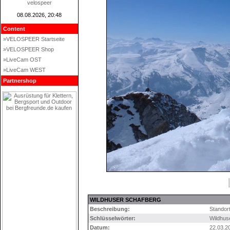
velospeer
08.08.2026, 20:48
Content
»VELOSPEER Startseite
»VELOSPEER Shop
»LiveCam OST
»LiveCam WEST
Partnershop
WILDHUSER SCHAFBERG
Beschreibung:
Standor
Schlüsselwörter:
Wildhus
Datum:
22.03.2