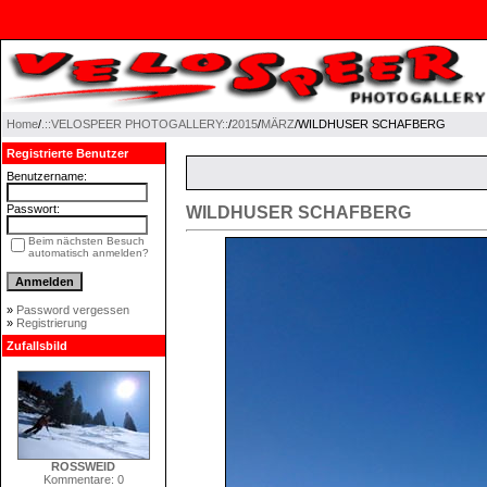
Home
/
.::VELOSPEER PHOTOGALLERY::
/
2015
/
MÄRZ
/WILDHUSER SCHAFBERG
Registrierte Benutzer
Benutzername:
Passwort:
WILDHUSER SCHAFBERG
Beim nächsten Besuch
automatisch anmelden?
»
Password vergessen
»
Registrierung
Zufallsbild
ROSSWEID
Kommentare: 0