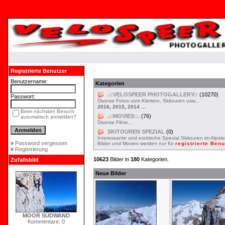
Registrierte Benutzer
Benutzername:
Kategorien
.::VELOSPEER PHOTOGALLERY::
(10270)
Passwort:
Diverse Fotos vom Klettern, Skitouren usw...
,
,
...
2016
2015
2014
Beim nächsten Besuch
.::MOVIES::.
(76)
automatisch anmelden?
Diverse Filme...
SKITOUREN SPEZIAL
(0)
Interessante und exotische Spezial Skitouren im Alpste
»
Password vergessen
Bilder und Movies werden nur für
registrierte Ben
»
Registrierung
10623
Bilder in
180
Kategorien.
Zufallsbild
Neue Bilder
MOOR SÜDWAND
Kommentare: 0