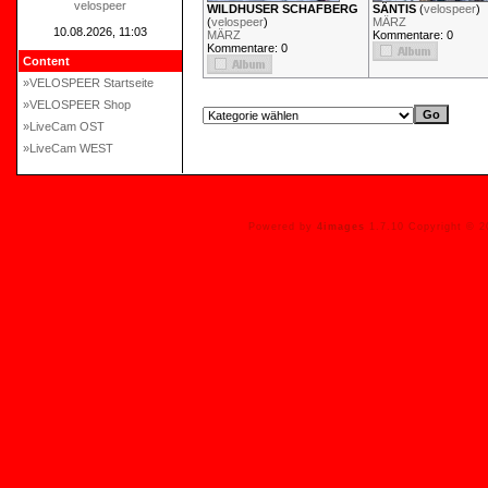
velospeer
WILDHUSER SCHAFBERG
SÄNTIS
(
velospeer
)
(
velospeer
)
MÄRZ
10.08.2026, 11:03
MÄRZ
Kommentare: 0
Kommentare: 0
Content
»VELOSPEER Startseite
»VELOSPEER Shop
»LiveCam OST
»LiveCam WEST
Powered by
4images
1.7.10 Copyright © 