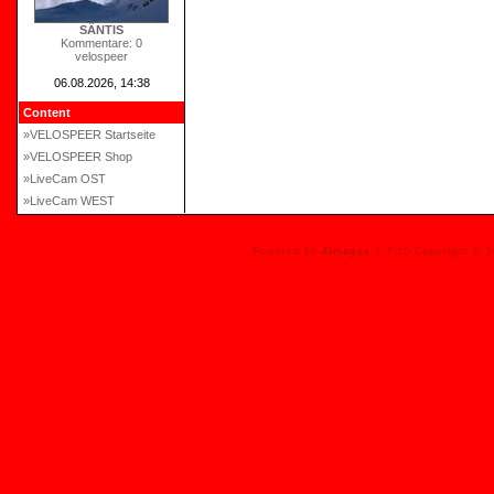
SÄNTIS
Kommentare: 0
velospeer
06.08.2026, 14:38
Content
»VELOSPEER Startseite
»VELOSPEER Shop
»LiveCam OST
»LiveCam WEST
Powered by
4images
1.7.10 Copyright © 