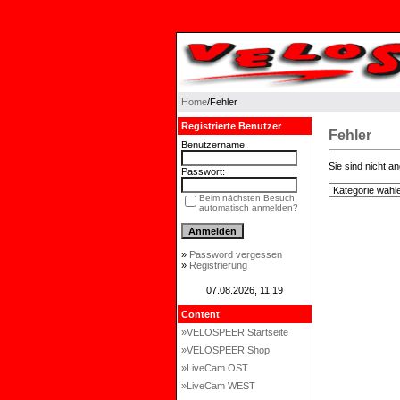
Home
/Fehler
Registrierte Benutzer
Fehler
Benutzername:
Sie sind nicht a
Passwort:
Beim nächsten Besuch
automatisch anmelden?
»
Password vergessen
»
Registrierung
07.08.2026, 11:19
Content
»VELOSPEER Startseite
»VELOSPEER Shop
»LiveCam OST
»LiveCam WEST