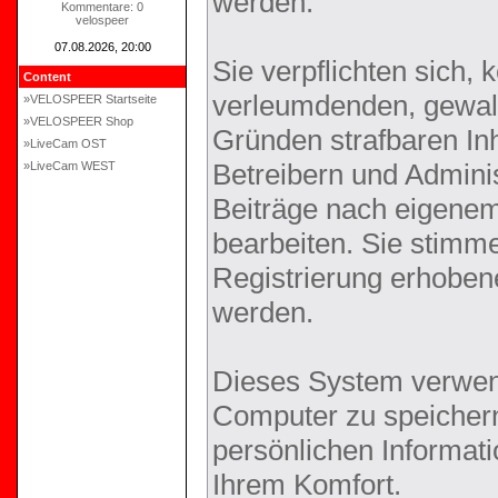
werden.
Kommentare: 0
velospeer
07.08.2026, 20:00
Sie verpflichten sich,
Content
verleumdenden, gewal
»VELOSPEER Startseite
»VELOSPEER Shop
Gründen strafbaren Inh
»LiveCam OST
Betreibern und Adminis
»LiveCam WEST
Beiträge nach eigene
bearbeiten. Sie stim
Registrierung erhoben
werden.
Dieses System verwen
Computer zu speichern
persönlichen Informati
Ihrem Komfort.