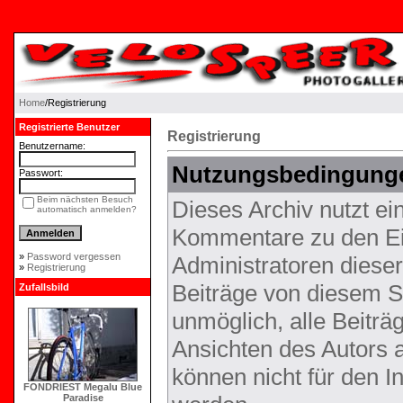
Home
/Registrierung
Registrierte Benutzer
Registrierung
Benutzername:
Nutzungsbedingung
Passwort:
Beim nächsten Besuch
Dieses Archiv nutzt 
automatisch anmelden?
Kommentare zu den Ei
»
Password vergessen
Administratoren diese
»
Registrierung
Beiträge von diesem Sy
Zufallsbild
unmöglich, alle Beiträ
Ansichten des Autors 
können nicht für den I
FONDRIEST Megalu Blue
Paradise