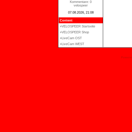
Kommentare: 0
velospeer
07.08.2026, 21:08
Content
»VELOSPEER Startseite
»VELOSPEER Shop
»LiveCam OST
»LiveCam WEST
Power