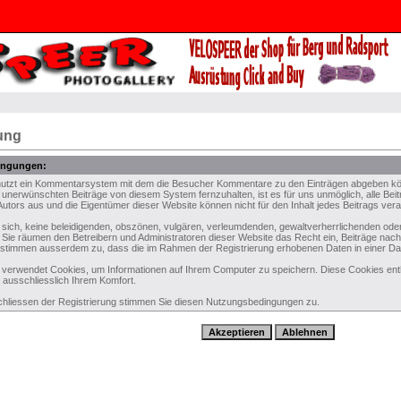
ung
ingungen:
nutzt ein Kommentarsystem mit dem die Besucher Kommentare zu den Einträgen abgeben kön
 unerwünschten Beiträge von diesem System fernzuhalten, ist es für uns unmöglich, alle Beit
utors aus und die Eigentümer dieser Website können nicht für den Inhalt jedes Beitrags ver
n sich, keine beleidigenden, obszönen, vulgären, verleumdenden, gewaltverherrlichenden od
n. Sie räumen den Betreibern und Administratoren dieser Website das Recht ein, Beiträge na
e stimmen ausserdem zu, dass die im Rahmen der Registrierung erhobenen Daten in einer D
verwendet Cookies, um Informationen auf Ihrem Computer zu speichern. Diese Cookies entha
 ausschliesslich Ihrem Komfort.
hliessen der Registrierung stimmen Sie diesen Nutzungsbedingungen zu.