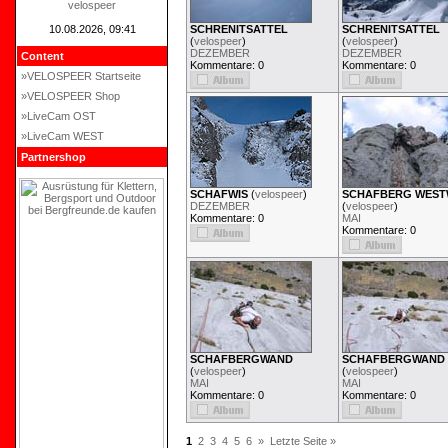
velospeer
10.08.2026, 09:41
SCHRENITSATTEL
SCHRENITSATTEL
(
velospeer
)
(
velospeer
)
DEZEMBER
DEZEMBER
Content
Kommentare: 0
Kommentare: 0
»VELOSPEER Startseite
»VELOSPEER Shop
»LiveCam OST
»LiveCam WEST
Partnershop
SCHAFWIS
(
velospeer
)
SCHAFBERG WES
DEZEMBER
(
velospeer
)
Kommentare: 0
MAI
Kommentare: 0
SCHAFBERGWAND
SCHAFBERGWAND
(
velospeer
)
(
velospeer
)
MAI
MAI
Kommentare: 0
Kommentare: 0
1
2
3
4
5
6
»
Letzte Seite »