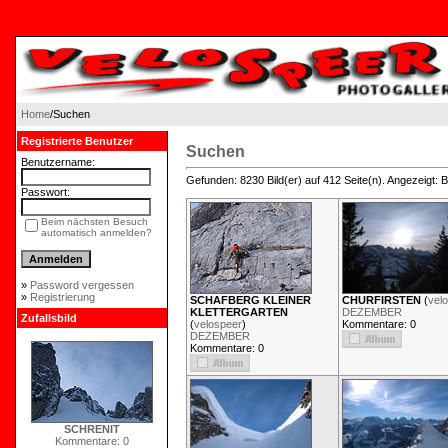
Home
/Suchen
Registrierte Benutzer
Suchen
Benutzername:
Gefunden: 8230 Bild(er) auf 412 Seite(n). Angezeigt: Bi
Passwort:
Beim nächsten Besuch
automatisch anmelden?
»
Password vergessen
»
Registrierung
SCHAFBERG KLEINER
CHURFIRSTEN
(
vel
KLETTERGARTEN
DEZEMBER
Zufallsbild
(
velospeer
)
Kommentare: 0
DEZEMBER
Kommentare: 0
SCHRENIT
Kommentare: 0