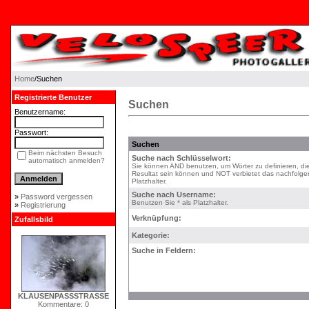
Home
/Suchen
Registrierte Benutzer
Suchen
Benutzername:
Passwort:
Suchen
Beim nächsten Besuch
Suche nach Schlüsselwort:
automatisch anmelden?
Sie können AND benutzen, um Wörter zu definieren, di
Resultat sein können und NOT verbietet das nachfolgen
Platzhalter.
Suche nach Username:
»
Password vergessen
Benutzen Sie * als Platzhalter.
»
Registrierung
Verknüpfung:
Zufallsbild
Kategorie:
Suche in Feldern:
KLAUSENPASSSTRASSE
Kommentare: 0