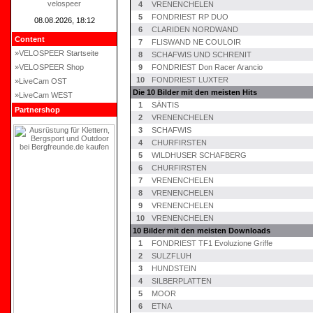
velospeer
4
VRENENCHELEN
5
FONDRIEST RP DUO
08.08.2026, 18:12
6
CLARIDEN NORDWAND
Content
7
FLISWAND NE COULOIR
»VELOSPEER Startseite
8
SCHAFWIS UND SCHRENIT
»VELOSPEER Shop
9
FONDRIEST Don Racer Arancio
10
FONDRIEST LUXTER
»LiveCam OST
Die 10 Bilder mit den meisten Hits
»LiveCam WEST
1
SÄNTIS
Partnershop
2
VRENENCHELEN
3
SCHAFWIS
4
CHURFIRSTEN
5
WILDHUSER SCHAFBERG
6
CHURFIRSTEN
7
VRENENCHELEN
8
VRENENCHELEN
9
VRENENCHELEN
10
VRENENCHELEN
10 Bilder mit den meisten Downloads
1
FONDRIEST TF1 Evoluzione Griffe
2
SULZFLUH
3
HUNDSTEIN
4
SILBERPLATTEN
5
MOOR
6
ETNA