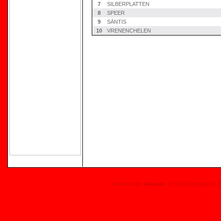
7
SILBERPLATTEN
8
SPEER
9
SÄNTIS
10
VRENENCHELEN
Powered by
4images
1.7.10 Copyright © 