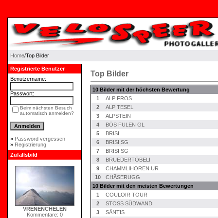
Home
/Top Bilder
Registrierte Benutzer
Top Bilder
Benutzername:
10 Bilder mit der höchsten Bewertung
Passwort:
1
ALP FROS
2
ALP TESEL
Beim nächsten Besuch
automatisch anmelden?
3
ALPSTEIN
4
BÖS FULEN GL
5
BRISI
»
Password vergessen
6
BRISI SG
»
Registrierung
7
BRISI SG
Zufallsbild
8
BRUEDERTÖBELI
9
CHAMMLIHOREN UR
10
CHÄSERUGG
10 Bilder mit den meisten Bewertungen
1
COULOIR TOUR
2
STOSS SÜDWAND
VRENENCHELEN
3
SÄNTIS
Kommentare: 0